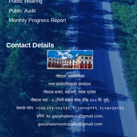
Public Hearing
Public Audit
Monthly Progress Report
Contact Details
गौशाला नगरपालिका
नगर कार्यपालिकाको कार्यालय
गौशाला बजार, महोत्तरी, मधेश प्रदेश
गौशाला नपा - ४ (जिरो माईल चोक देखि २०० मि. पुर्व)
सम्पर्क फोन: +९७७ ०४४-५५६१३९, ९८५४०५४१११, ९८५४०३४५९५
इमेल:
ito.gaushalamun@gmail.com
,
gaushalamunicipality@gmail.com