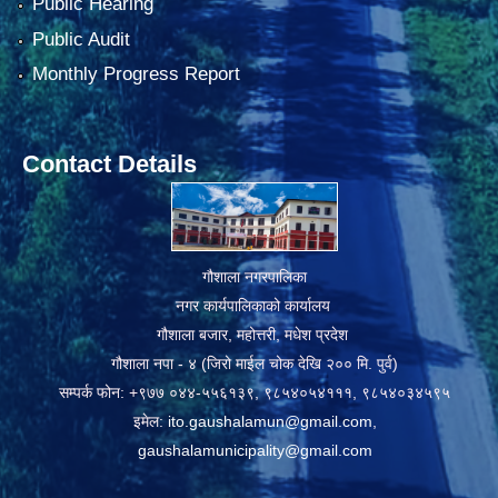
Public Hearing
Public Audit
Monthly Progress Report
Contact Details
गौशाला नगरपालिका
नगर कार्यपालिकाको कार्यालय
गौशाला बजार, महोत्तरी, मधेश प्रदेश
गौशाला नपा - ४ (जिरो माईल चोक देखि २०० मि. पुर्व)
सम्पर्क फोन: +९७७ ०४४-५५६१३९, ९८५४०५४१११, ९८५४०३४५९५
इमेल:
ito.gaushalamun@gmail.com
,
gaushalamunicipality@gmail.com