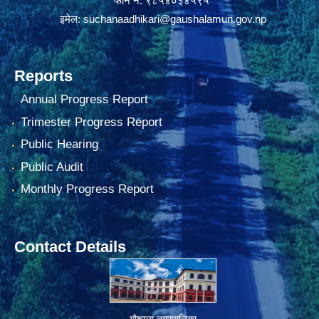
फोन नं. ९८५४०३४५९५
इमेल:
suchanaadhikari@gaushalamun.gov.np
Reports
Annual Progress Report
Trimester Progress Report
Public Hearing
Public Audit
Monthly Progress Report
Contact Details
गौशाला नगरपालिका