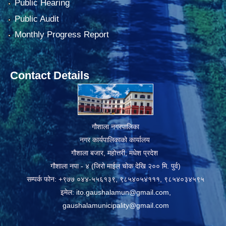
Public Hearing
Public Audit
Monthly Progress Report
Contact Details
गौशाला नगरपालिका
नगर कार्यपालिकाको कार्यालय
गौशाला बजार, महोत्तरी, मधेश प्रदेश
गौशाला नपा - ४ (जिरो माईल चोक देखि २०० मि. पुर्व)
सम्पर्क फोन: +९७७ ०४४-५५६१३९, ९८५४०५४१११, ९८५४०३४५९५
इमेल:
ito.gaushalamun@gmail.com
,
gaushalamunicipality@gmail.com