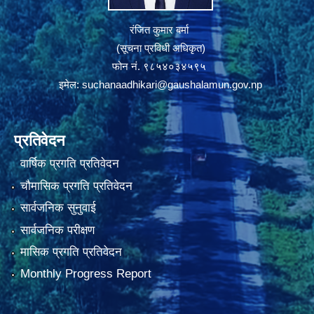
रंजित कुमार बर्मा
(सूचना प्रविधी अधिकृत)
फोन नं. ९८५४०३४५९५
इमेल:
suchanaadhikari@gaushalamun.gov.np
प्रतिवेदन
वार्षिक प्रगति प्रतिवेदन
चौमासिक प्रगति प्रतिवेदन
सार्वजनिक सुनुवाई
सार्वजनिक परीक्षण
मासिक प्रगति प्रतिवेदन
Monthly Progress Report