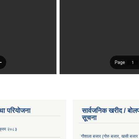
था परियोजना
सार्वजनिक खरीद / बोलप
सूचना
यक्रम २०८३
गौशाला बजार (गोरु बजार, खसी बजार 