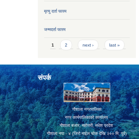
मृत्यु दर्ता फारम
जन्मदर्ता फारम
Pages
1
2
next ›
last »
संपर्क
गौशाला नगरपालिका
नगर कार्यपालिकाको कार्यालय
गौशाला बजार, महोत्तरी, मधेश प्रदेश
गौशाला नपा - ४ (जिरो माईल चोक देखि २०० मि. पुर्व)