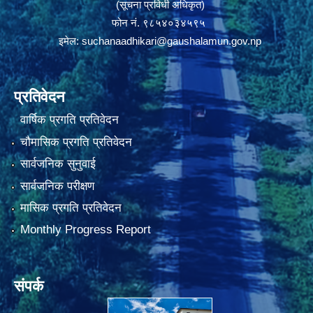
(सूचना प्रविधी अधिकृत)
फोन नं. ९८५४०३४५९५
इमेल:
suchanaadhikari@gaushalamun.gov.np
प्रतिवेदन
वार्षिक प्रगति प्रतिवेदन
चौमासिक प्रगति प्रतिवेदन
सार्वजनिक सुनुवाई
सार्वजनिक परीक्षण
मासिक प्रगति प्रतिवेदन
Monthly Progress Report
संपर्क