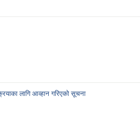
Shramsansar) प्रणालीमा आवद्ध हुने सम्बन्धी सूचना !
यको सूचना
्रियाका लागि आव्हान गरिएको सूचना