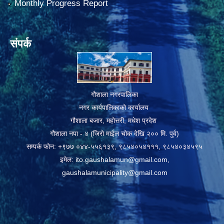
Monthly Progress Report
संपर्क
गौशाला नगरपालिका
नगर कार्यपालिकाको कार्यालय
गौशाला बजार, महोत्तरी, मधेश प्रदेश
गौशाला नपा - ४ (जिरो माईल चोक देखि २०० मि. पुर्व)
सम्पर्क फोन: +९७७ ०४४-५५६१३९, ९८५४०५४१११, ९८५४०३४५९५
इमेल:
ito.gaushalamun@gmail.com
,
gaushalamunicipality@gmail.com