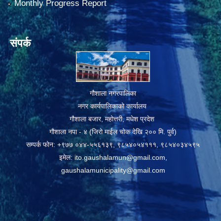
Monthly Progress Report
संपर्क
गौशाला नगरपालिका
नगर कार्यपालिकाको कार्यालय
गौशाला बजार, महोत्तरी, मधेश प्रदेश
गौशाला नपा - ४ (जिरो माईल चोक देखि २०० मि. पुर्व)
सम्पर्क फोन: +९७७ ०४४-५५६१३९, ९८५४०५४१११, ९८५४०३४५९५
इमेल:
ito.gaushalamun@gmail.com
,
gaushalamunicipality@gmail.com