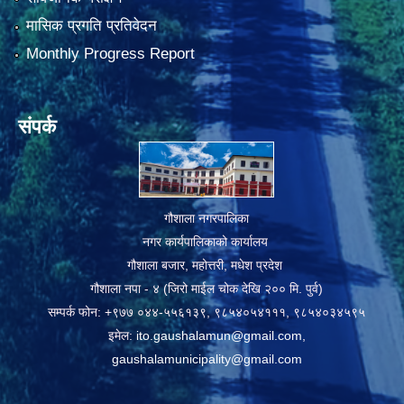
मासिक प्रगति प्रतिवेदन
Monthly Progress Report
संपर्क
गौशाला नगरपालिका
नगर कार्यपालिकाको कार्यालय
गौशाला बजार, महोत्तरी, मधेश प्रदेश
गौशाला नपा - ४ (जिरो माईल चोक देखि २०० मि. पुर्व)
सम्पर्क फोन: +९७७ ०४४-५५६१३९, ९८५४०५४१११, ९८५४०३४५९५
इमेल:
ito.gaushalamun@gmail.com
,
gaushalamunicipality@gmail.com